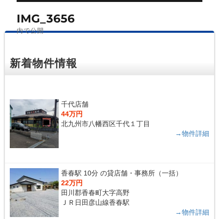
投
ズ
IMG_3656
稿
内で公開
ナ
ビ
新着物件情報
ゲ
ー
シ
千代店舗
44万円
ョ
北九州市八幡西区千代１丁目
ン
→物件詳細
香春駅 10分 の貸店舗・事務所（一括）
22万円
田川郡香春町大字高野
ＪＲ日田彦山線香春駅
→物件詳細