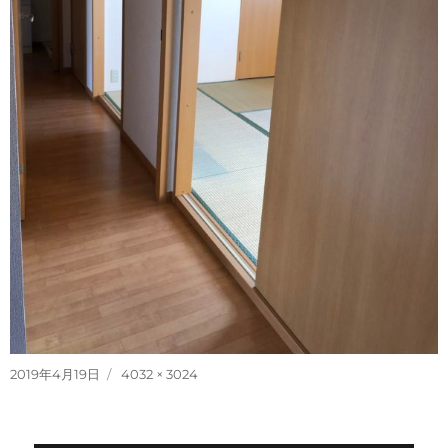
投
フ
2019年4月19日
4032 × 3024
稿
ル
日:
サ
イ