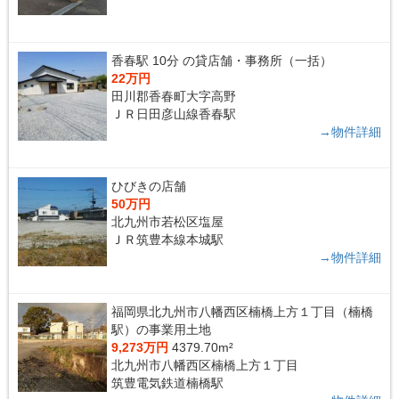
香春駅 10分 の貸店舗・事務所（一括）
22万円
田川郡香春町大字高野
ＪＲ日田彦山線香春駅
→物件詳細
ひびきの店舗
50万円
北九州市若松区塩屋
ＪＲ筑豊本線本城駅
→物件詳細
福岡県北九州市八幡西区楠橋上方１丁目（楠橋
駅）の事業用土地
9,273万円
4379.70m²
北九州市八幡西区楠橋上方１丁目
筑豊電気鉄道楠橋駅