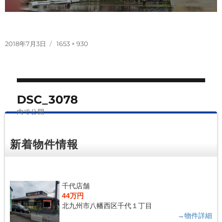
投
フ
2018年7月3日
1653 × 930
稿
ル
日:
サ
イ
投
ズ
DSC_3078
稿
内で公開
ナ
ビ
新着物件情報
ゲ
ー
シ
千代店舗
44万円
ョ
北九州市八幡西区千代１丁目
ン
→物件詳細