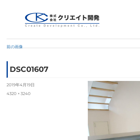
Create Development Co.,Ltd.
クリエイト開発
前の画像
DSC01607
投
2019年4月19日
稿
フ
4320 × 3240
日:
ル
サ
イ
ズ