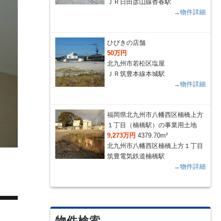
ＪＲ日田彦山線香春駅
→物件詳細
ひびきの店舗
50万円
北九州市若松区塩屋
ＪＲ筑豊本線本城駅
→物件詳細
福岡県北九州市八幡西区楠橋上方
１丁目（楠橋駅）の事業用土地
9,273万円
4379.70m²
北九州市八幡西区楠橋上方１丁目
筑豊電気鉄道楠橋駅
→物件詳細
物件検索