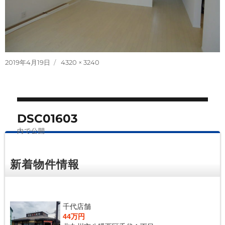
投
フ
2019年4月19日
4320 × 3240
稿
ル
日:
サ
イ
投
ズ
DSC01603
稿
内で公開
ナ
ビ
新着物件情報
ゲ
ー
シ
千代店舗
44万円
ョ