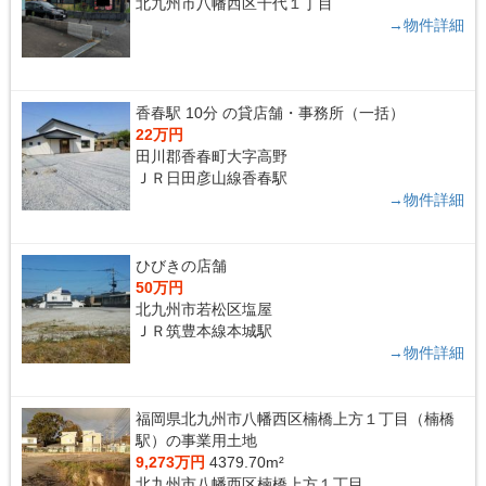
北九州市八幡西区千代１丁目
ン
→物件詳細
香春駅 10分 の貸店舗・事務所（一括）
22万円
田川郡香春町大字高野
ＪＲ日田彦山線香春駅
→物件詳細
ひびきの店舗
50万円
北九州市若松区塩屋
ＪＲ筑豊本線本城駅
→物件詳細
福岡県北九州市八幡西区楠橋上方１丁目（楠橋
駅）の事業用土地
9,273万円
4379.70m²
北九州市八幡西区楠橋上方１丁目