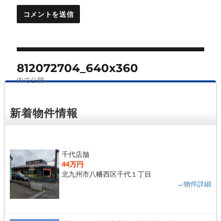
投
812072704_640x360
稿
内で公開
ナ
ビ
新着物件情報
ゲ
ー
シ
千代店舗
44万円
ョ
北九州市八幡西区千代１丁目
ン
→物件詳細