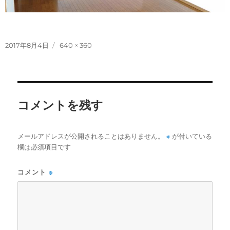
投
フ
2017年8月4日
640 × 360
稿
ル
日:
サ
イ
ズ
コメントを残す
※
メールアドレスが公開されることはありません。
が付いている
欄は必須項目です
コメント
※