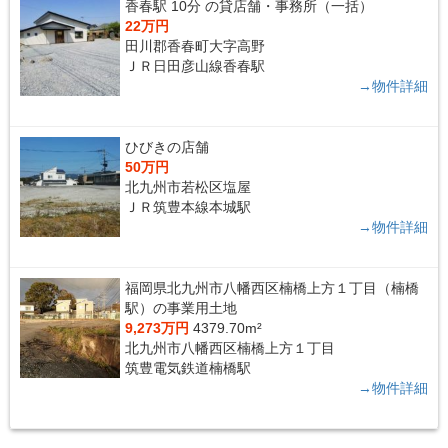
香春駅 10分 の貸店舗・事務所（一括）
22万円
田川郡香春町大字高野
ＪＲ日田彦山線香春駅
→物件詳細
ひびきの店舗
50万円
北九州市若松区塩屋
ＪＲ筑豊本線本城駅
→物件詳細
福岡県北九州市八幡西区楠橋上方１丁目（楠橋
駅）の事業用土地
9,273万円
4379.70m²
北九州市八幡西区楠橋上方１丁目
筑豊電気鉄道楠橋駅
→物件詳細