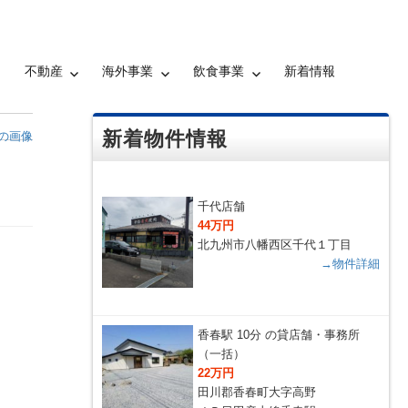
不動産
海外事業
飲食事業
新着情報
新着物件情報
の画像
千代店舗
44万円
北九州市八幡西区千代１丁目
→物件詳細
香春駅 10分 の貸店舗・事務所
（一括）
22万円
田川郡香春町大字高野