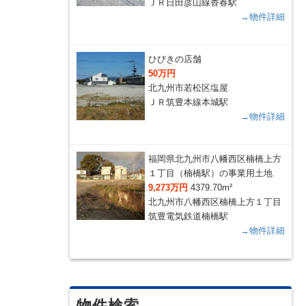
ＪＲ日田彦山線香春駅
→物件詳細
ひびきの店舗
50万円
北九州市若松区塩屋
ＪＲ筑豊本線本城駅
→物件詳細
福岡県北九州市八幡西区楠橋上方
１丁目（楠橋駅）の事業用土地
9,273万円
4379.70m²
北九州市八幡西区楠橋上方１丁目
筑豊電気鉄道楠橋駅
→物件詳細
物件検索